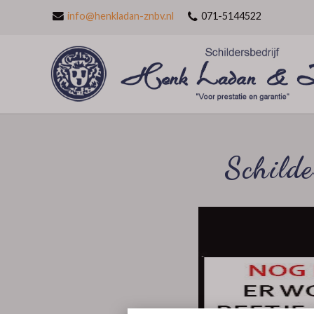
info@henkladan-znbv.nl
071-5144522
Schild