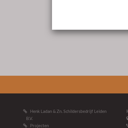
Henk Ladan & Zn. Schildersbedrijf Leiden
B.V.
Projecten