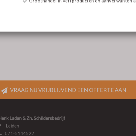
VRAAG NU VRIJBLIJVEND EEN OFFERTE AAN
Henk Ladan & Zn. Schildersbedrijf
Leiden
071-5144522