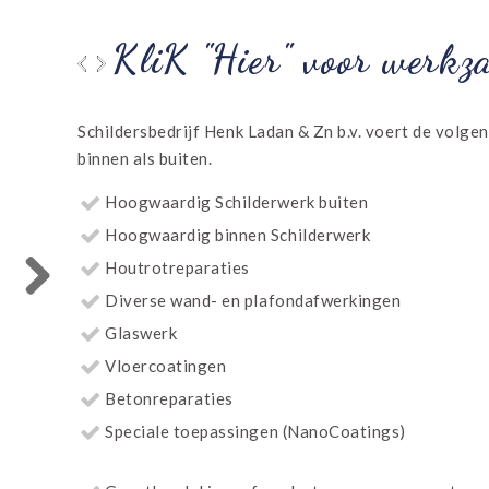
K "Hier" voor werkzaamhe